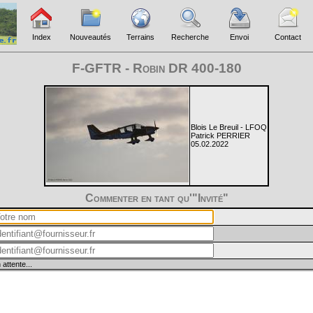
Index
Nouveautés
Terrains
Recherche
Envoi
Contact
F-GFTR - Robin DR 400-180
Blois Le Breuil - LFOQ
Patrick PERRIER
05.02.2022
Commenter en tant qu'"Invité"
 attente...