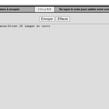
tion à recopier
J 2 v y N 9
Re taper le code pour valider votre c
azous On Line -
25 images en cours