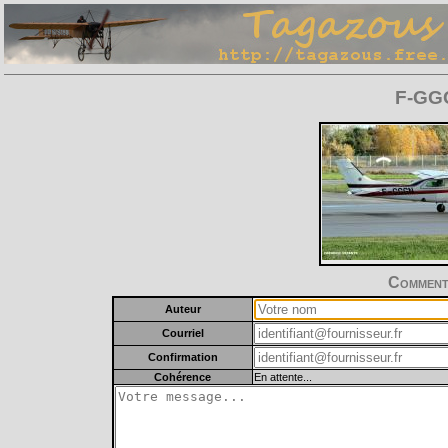
F-GGG
Commente
Auteur
Courriel
Confirmation
Cohérence
En attente...