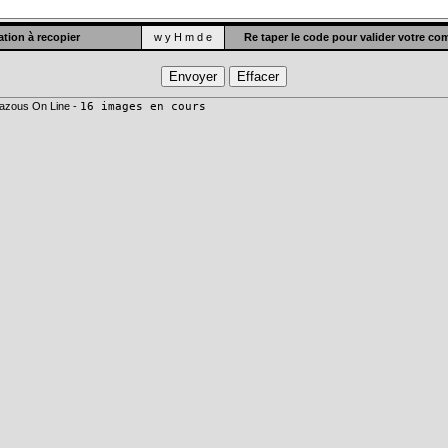
tion à recopier
w y H m d e
Re taper le code pour valider votre c
azous On Line -
16 images en cours