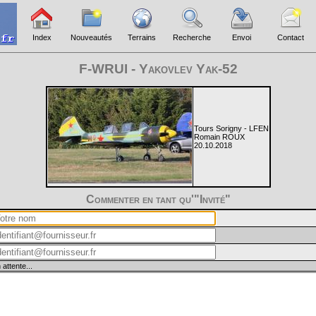
Index
Nouveautés
Terrains
Recherche
Envoi
Contact
F-WRUI - Yakovlev Yak-52
Tours Sorigny - LFEN
Romain ROUX
20.10.2018
Commenter en tant qu'"Invité"
 attente...