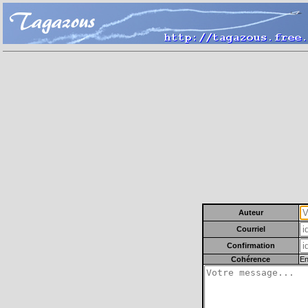
Auteur
Courriel
Confirmation
Cohérence
En