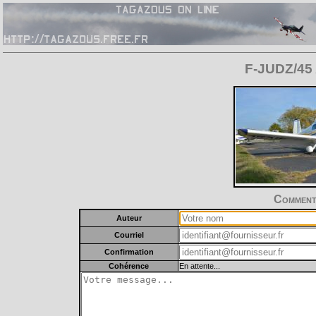
F-JUDZ/45 A
Commente
Auteur
Courriel
Confirmation
Cohérence
En attente...