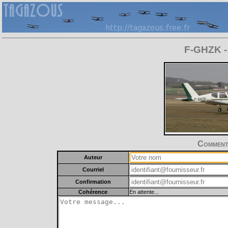
F-GHZK - 
Commente
Auteur
Courriel
Confirmation
Cohérence
En attente...