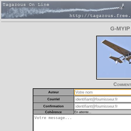
G-MYIP
Commente
Auteur
Courriel
Confirmation
Cohérence
En attente...