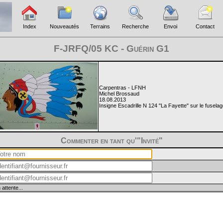
Index
Nouveautés
Terrains
Recherche
Envoi
Contact
F-JRFQ/05 KC - Guérin G1
Carpentras - LFNH
Michel Brossaud
18.08.2013
Insigne Escadrille N 124 "La Fayette" sur le fuselag
Commenter en tant qu'"Invité"
 attente...