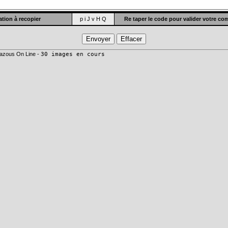
tion à recopier
p i J v H Q
Re taper le code pour valider votre c
azous On Line -
30 images en cours