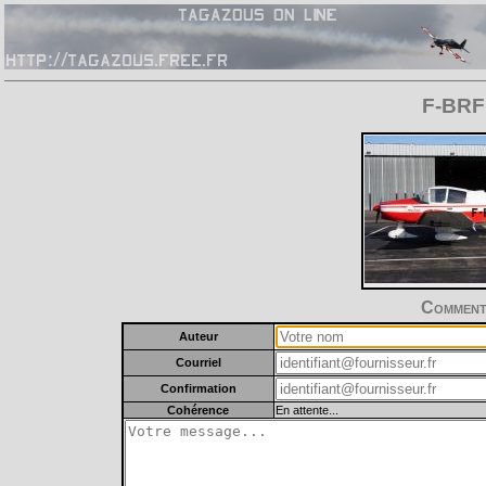
F-BRFF
Commente
Auteur
Courriel
Confirmation
Cohérence
En attente...