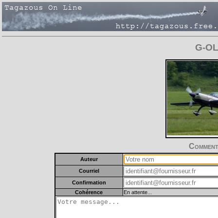
G-OL
Commente
Auteur
Courriel
Confirmation
Cohérence
En attente...