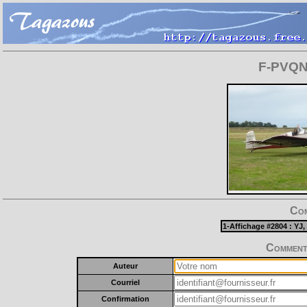
F-PVQN 
Com
1-Affichage #2804 :
YJ
,
Commente
Auteur
Courriel
Confirmation