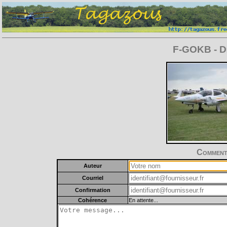
F-GOKB - Di
Commente
Auteur
Courriel
Confirmation
Cohérence
En attente...