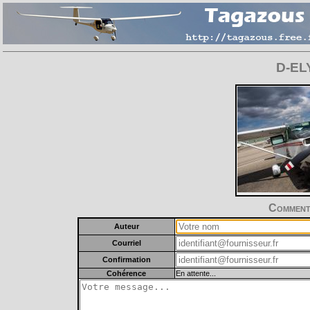
D-ELY
Commente
Auteur
Courriel
Confirmation
Cohérence
En attente...