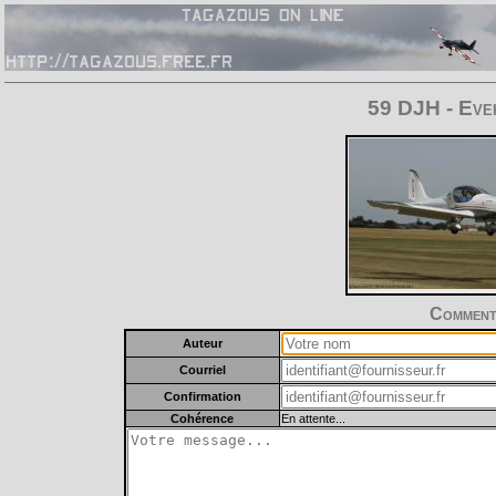
59 DJH - Eve
Commente
Auteur
Courriel
Confirmation
Cohérence
En attente...