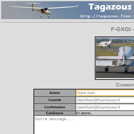
F-GXGI -
Commente
Auteur
Courriel
Confirmation
Cohérence
En attente...