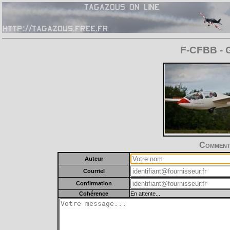
F-CFBB - G
Commente
Auteur
Courriel
Confirmation
Cohérence
En attente...