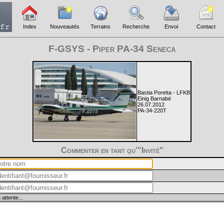
Index
Nouveautés
Terrains
Recherche
Envoi
Contact
F-GSYS - Piper PA-34 Seneca
Bastia Poretta - LFKB
Einig Barnabé
26.07.2012
PA-34-220T
Commenter en tant qu'"Invité"
 attente...