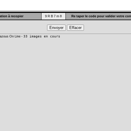
tion à recopier
9 R B 7 m 8
Re taper le code pour valider votre c
azous On Line -
33 images en cours