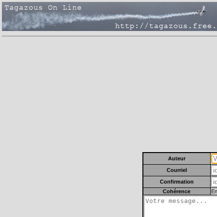
Auteur
Courriel
Confirmation
Cohérence
En