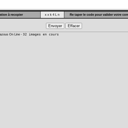
tion à recopier
x x k 4 L n
Re taper le code pour valider votre c
azous On Line -
32 images en cours