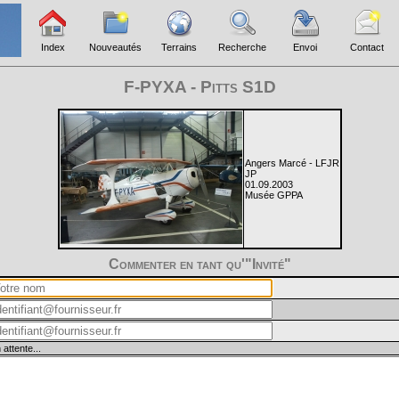
Index
Nouveautés
Terrains
Recherche
Envoi
Contact
F-PYXA - Pitts S1D
Angers Marcé - LFJR
JP
01.09.2003
Musée GPPA
Commenter en tant qu'"Invité"
 attente...