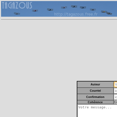
Auteur
Courriel
Confirmation
Cohérence
En