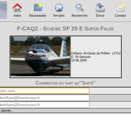
Index
Nouveautés
Terrains
Recherche
Envoi
Contact
F-CAQZ - Scheibe SF 25 E Super Falke
Orléans St-Denis de l'Hôtel - LFOZ
D. St-Sanvain
19.06.2005
Commenter en tant qu'"Invité"
 attente...