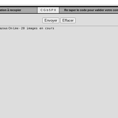
tion à recopier
C G b 5 P X
Re taper le code pour valider votre c
azous On Line -
20 images en cours