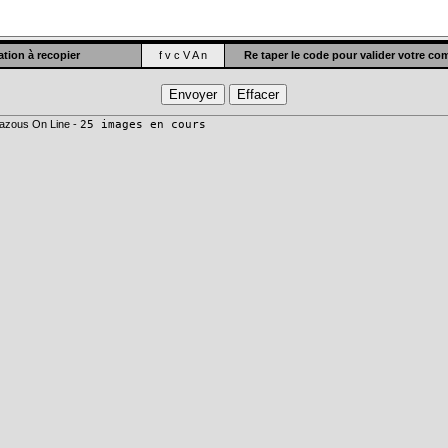
tion à recopier
f v c V A n
Re taper le code pour valider votre c
azous On Line -
25 images en cours