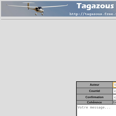
Auteur
Courriel
Confirmation
Cohérence
En