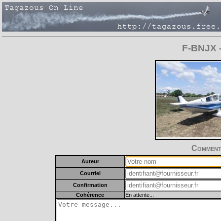
F-BNJX -
Commente
Auteur
Courriel
Confirmation
Cohérence
En attente...