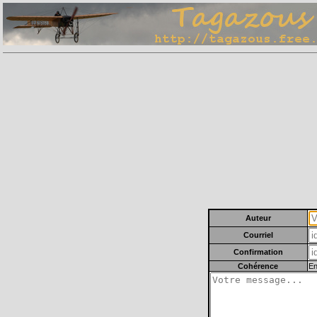
Auteur
Courriel
Confirmation
Cohérence
En