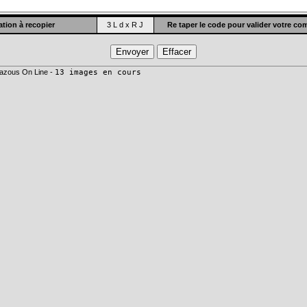
tion à recopier
3 L d x R J
Re taper le code pour valider votre c
azous On Line -
13 images en cours