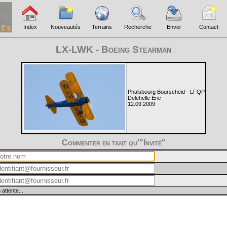
Index
Nouveautés
Terrains
Recherche
Envoi
Contact
LX-LWK - Boeing Stearman
Phalsbourg Bourscheid - LFQP
Delehelle Eric
12.09.2009
Commenter en tant qu'"Invité"
 attente...