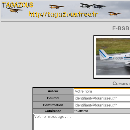
F-BSBR
Commente
Auteur
Courriel
Confirmation
Cohérence
En attente...