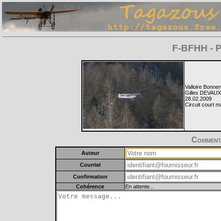
F-BFHH - P
Valloire Bonne
Gilles DEVAUX
28.02.2009
Circuit court m
Commente
Auteur
Courriel
Confirmation
Cohérence
En attente...