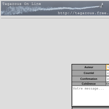
Auteur
Courriel
Confirmation
Cohérence
En