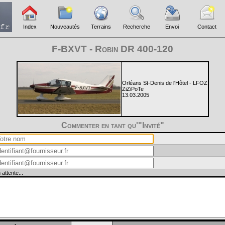
Index
Nouveautés
Terrains
Recherche
Envoi
Contact
F-BXVT - Robin DR 400-120
Orléans St-Denis de l'Hôtel - LFOZ
ZiZiPoTe
13.03.2005
Commenter en tant qu'"Invité"
 attente...