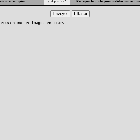
tion à recopier
g 4 p w S C
Re taper le code pour valider votre c
azous On Line -
15 images en cours