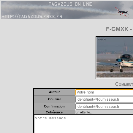
F-GMXK - 
Commente
Auteur
Courriel
Confirmation
Cohérence
En attente...