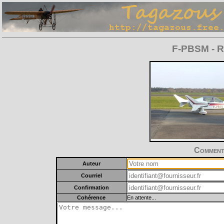
F-PBSM - Ro
Commente
Auteur
Courriel
Confirmation
Cohérence
En attente...