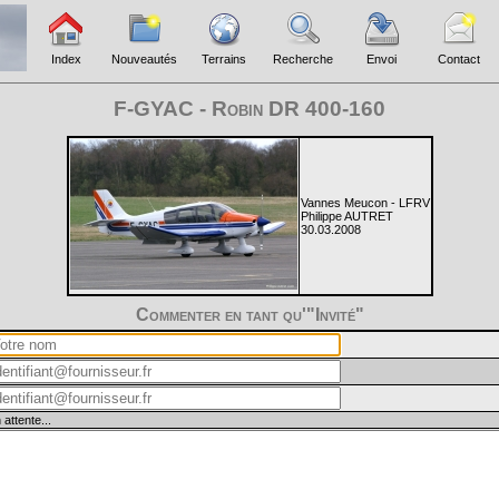
Index
Nouveautés
Terrains
Recherche
Envoi
Contact
F-GYAC - Robin DR 400-160
Vannes Meucon - LFRV
Philippe AUTRET
30.03.2008
Commenter en tant qu'"Invité"
 attente...