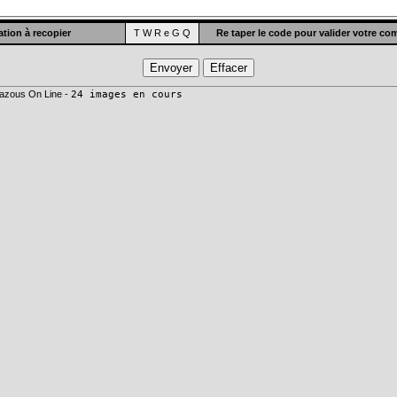
tion à recopier
T W R e G Q
Re taper le code pour valider votre c
azous On Line -
24 images en cours