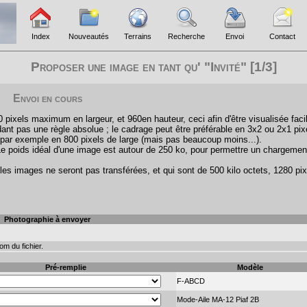
Index
Nouveautés
Terrains
Recherche
Envoi
Contact
Proposer une image en tant qu' "Invité" [1/3]
Envoi en cours
pixels maximum en largeur, et 960en hauteur, ceci afin d'être visualisée faci
ant pas une règle absolue ; le cadrage peut être préférable en 3x2 ou 2x1 pix
par exemple en 800 pixels de large (mais pas beaucoup moins...).
Le poids idéal d'une image est autour de 250 ko, pour permettre un chargemen
les images ne seront pas transférées, et qui sont de 500 kilo octets, 1280 pix
Photographie à envoyer
m du fichier.
Pré-remplie
Modèle
F-ABCD
Mode-Aile MA-12 Piaf 2B