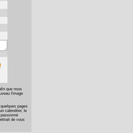
afin que nous
ouveau l'image
er quelques pages
n calendrier, le
n passionné
ettrait de vous