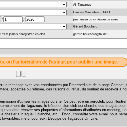
Air Tagazous
Cannes Mandelieu - LFMD
jj/mm/aaaa ou mm/aaaa ou aaaa
/
/
Gérard Bouchard
 n'est jamais enregistrée en clair
gerard.bouchard@fai.net
ts, ou l'autorisation de l'auteur, pour publier une image.
sser un message avec vos coordonnées par l'intermédiaire de la page
Contact
, 
 image, acceptée ou refusée, des raisons du refus, du souhait de recevoir à n
mission d'utiliser les images du site. Ce peut être un aéroclub, pour illustr
 rassemblement de Tagazous, le trésorier d'un club qui cherche des images pour u
 qui voudrait rénover ses plaquettes d'informations distribuées en meeting, u
 le dossier sur lequel il planche, etc... Donc, connaître votre e-mail nous perm
favorables, merci pour eux. L'équipe de Tagazous On Line.