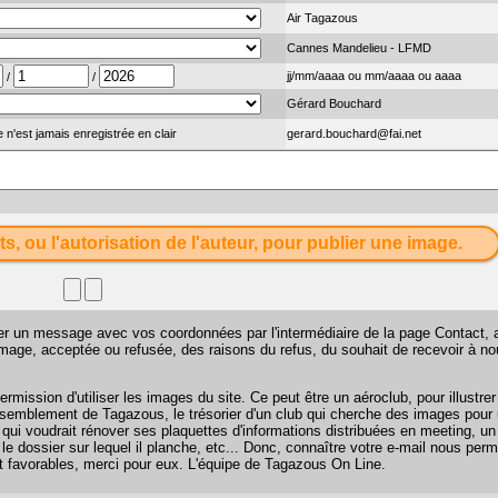
Air Tagazous
Cannes Mandelieu - LFMD
jj/mm/aaaa ou mm/aaaa ou aaaa
/
/
Gérard Bouchard
 n'est jamais enregistrée en clair
gerard.bouchard@fai.net
ts, ou l'autorisation de l'auteur, pour publier une image.
sser un message avec vos coordonnées par l'intermédiaire de la page
Contact
, 
 image, acceptée ou refusée, des raisons du refus, du souhait de recevoir à n
mission d'utiliser les images du site. Ce peut être un aéroclub, pour illustr
 rassemblement de Tagazous, le trésorier d'un club qui cherche des images pour u
 qui voudrait rénover ses plaquettes d'informations distribuées en meeting, u
 le dossier sur lequel il planche, etc... Donc, connaître votre e-mail nous perm
favorables, merci pour eux. L'équipe de Tagazous On Line.