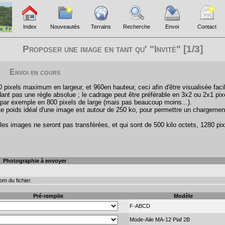
Index
Nouveautés
Terrains
Recherche
Envoi
Contact
Proposer une image en tant qu' "Invité" [1/3]
Envoi en cours
pixels maximum en largeur, et 960en hauteur, ceci afin d'être visualisée faci
ant pas une règle absolue ; le cadrage peut être préférable en 3x2 ou 2x1 pix
par exemple en 800 pixels de large (mais pas beaucoup moins...).
Le poids idéal d'une image est autour de 250 ko, pour permettre un chargemen
les images ne seront pas transférées, et qui sont de 500 kilo octets, 1280 pix
Photographie à envoyer
m du fichier.
Pré-remplie
Modèle
F-ABCD
Mode-Aile MA-12 Piaf 2B