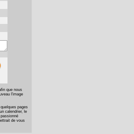
afin que nous
ouveau l'image
er quelques pages
n calendrier, le
n passionné
ettrait de vous