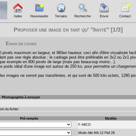
Index
Nouveautés
Terrains
Recherche
Envoi
Contact
Proposer une image en tant qu' "Invité" [1/3]
Envoi en cours
pixels maximum en largeur, et 960en hauteur, ceci afin d'être visualisée faci
ant pas une règle absolue ; le cadrage peut être préférable en 3x2 ou 2x1 pix
par exemple en 800 pixels de large (mais pas beaucoup moins...).
Le poids idéal d'une image est autour de 250 ko, pour permettre un chargemen
les images ne seront pas transférées, et qui sont de 500 kilo octets, 1280 pix
Photographie à envoyer
m du fichier.
Pré-remplie
Modèle
F-ABCD
Mode-Aile MA-12 Piaf 2B