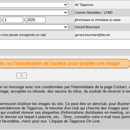
Air Tagazous
Cannes Mandelieu - LFMD
jj/mm/aaaa ou mm/aaaa ou aaaa
/
/
Gérard Bouchard
 n'est jamais enregistrée en clair
gerard.bouchard@fai.net
ts, ou l'autorisation de l'auteur, pour publier une image.
sser un message avec vos coordonnées par l'intermédiaire de la page
Contact
, 
 image, acceptée ou refusée, des raisons du refus, du souhait de recevoir à n
mission d'utiliser les images du site. Ce peut être un aéroclub, pour illustr
 rassemblement de Tagazous, le trésorier d'un club qui cherche des images pour u
 qui voudrait rénover ses plaquettes d'informations distribuées en meeting, u
 le dossier sur lequel il planche, etc... Donc, connaître votre e-mail nous perm
favorables, merci pour eux. L'équipe de Tagazous On Line.