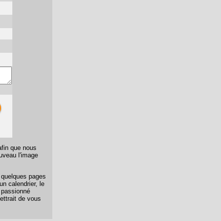
afin que nous
ouveau l'image
er quelques pages
n calendrier, le
n passionné
ettrait de vous