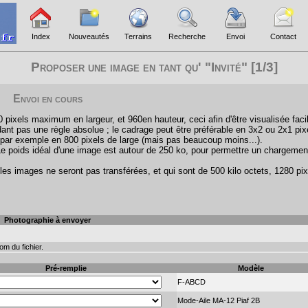
Index
Nouveautés
Terrains
Recherche
Envoi
Contact
Proposer une image en tant qu' "Invité" [1/3]
Envoi en cours
pixels maximum en largeur, et 960en hauteur, ceci afin d'être visualisée faci
ant pas une règle absolue ; le cadrage peut être préférable en 3x2 ou 2x1 pix
par exemple en 800 pixels de large (mais pas beaucoup moins...).
Le poids idéal d'une image est autour de 250 ko, pour permettre un chargemen
les images ne seront pas transférées, et qui sont de 500 kilo octets, 1280 pix
Photographie à envoyer
m du fichier.
Pré-remplie
Modèle
F-ABCD
Mode-Aile MA-12 Piaf 2B