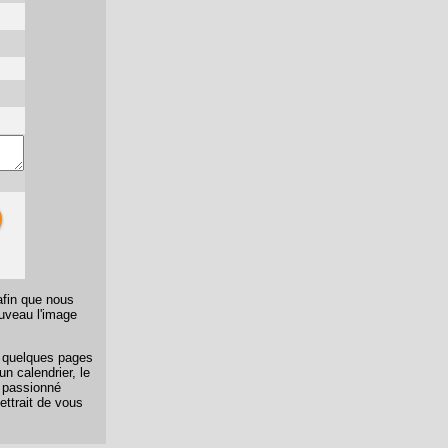
afin que nous
ouveau l'image
er quelques pages
n calendrier, le
n passionné
ettrait de vous