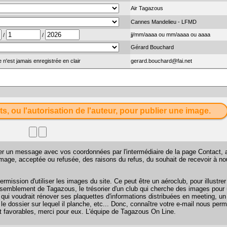
Air Tagazous
Cannes Mandelieu - LFMD
jj/mm/aaaa ou mm/aaaa ou aaaa
/
/
Gérard Bouchard
 n'est jamais enregistrée en clair
gerard.bouchard@fai.net
ts, ou l'autorisation de l'auteur, pour publier une image.
sser un message avec vos coordonnées par l'intermédiaire de la page
Contact
, 
 image, acceptée ou refusée, des raisons du refus, du souhait de recevoir à n
mission d'utiliser les images du site. Ce peut être un aéroclub, pour illustr
 rassemblement de Tagazous, le trésorier d'un club qui cherche des images pour u
 qui voudrait rénover ses plaquettes d'informations distribuées en meeting, u
 le dossier sur lequel il planche, etc... Donc, connaître votre e-mail nous perm
favorables, merci pour eux. L'équipe de Tagazous On Line.