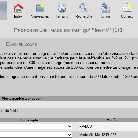
Index
Nouveautés
Terrains
Recherche
Envoi
Contact
Proposer une image en tant qu' "Invité" [1/3]
Envoi en cours
pixels maximum en largeur, et 960en hauteur, ceci afin d'être visualisée faci
ant pas une règle absolue ; le cadrage peut être préférable en 3x2 ou 2x1 pix
par exemple en 800 pixels de large (mais pas beaucoup moins...).
Le poids idéal d'une image est autour de 250 ko, pour permettre un chargemen
les images ne seront pas transférées, et qui sont de 500 kilo octets, 1280 pix
Photographie à envoyer
m du fichier.
Pré-remplie
Modèle
F-ABCD
Mode-Aile MA-12 Piaf 2B