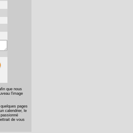
afin que nous
ouveau l'image
er quelques pages
n calendrier, le
n passionné
ettrait de vous