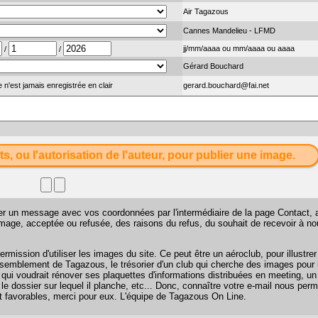
Air Tagazous
Cannes Mandelieu - LFMD
jj/mm/aaaa ou mm/aaaa ou aaaa
/
/
Gérard Bouchard
 n'est jamais enregistrée en clair
gerard.bouchard@fai.net
ts, ou l'autorisation de l'auteur, pour publier une image.
sser un message avec vos coordonnées par l'intermédiaire de la page
Contact
, 
 image, acceptée ou refusée, des raisons du refus, du souhait de recevoir à n
mission d'utiliser les images du site. Ce peut être un aéroclub, pour illustr
 rassemblement de Tagazous, le trésorier d'un club qui cherche des images pour u
 qui voudrait rénover ses plaquettes d'informations distribuées en meeting, u
 le dossier sur lequel il planche, etc... Donc, connaître votre e-mail nous perm
favorables, merci pour eux. L'équipe de Tagazous On Line.