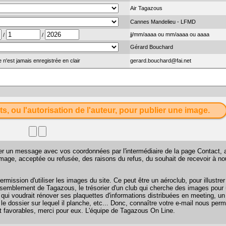
Air Tagazous
Cannes Mandelieu - LFMD
jj/mm/aaaa ou mm/aaaa ou aaaa
/
/
Gérard Bouchard
 n'est jamais enregistrée en clair
gerard.bouchard@fai.net
ts, ou l'autorisation de l'auteur, pour publier une image.
sser un message avec vos coordonnées par l'intermédiaire de la page
Contact
, 
 image, acceptée ou refusée, des raisons du refus, du souhait de recevoir à n
mission d'utiliser les images du site. Ce peut être un aéroclub, pour illustr
 rassemblement de Tagazous, le trésorier d'un club qui cherche des images pour u
 qui voudrait rénover ses plaquettes d'informations distribuées en meeting, u
 le dossier sur lequel il planche, etc... Donc, connaître votre e-mail nous perm
favorables, merci pour eux. L'équipe de Tagazous On Line.