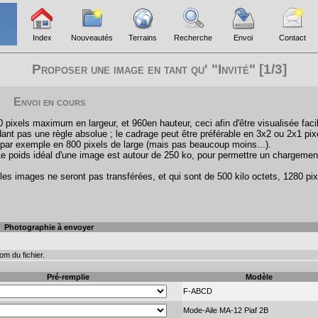
Index
Nouveautés
Terrains
Recherche
Envoi
Contact
Proposer une image en tant qu' "Invité" [1/3]
Envoi en cours
pixels maximum en largeur, et 960en hauteur, ceci afin d'être visualisée faci
ant pas une règle absolue ; le cadrage peut être préférable en 3x2 ou 2x1 pix
par exemple en 800 pixels de large (mais pas beaucoup moins...).
Le poids idéal d'une image est autour de 250 ko, pour permettre un chargemen
les images ne seront pas transférées, et qui sont de 500 kilo octets, 1280 pix
Photographie à envoyer
m du fichier.
Pré-remplie
Modèle
F-ABCD
Mode-Aile MA-12 Piaf 2B