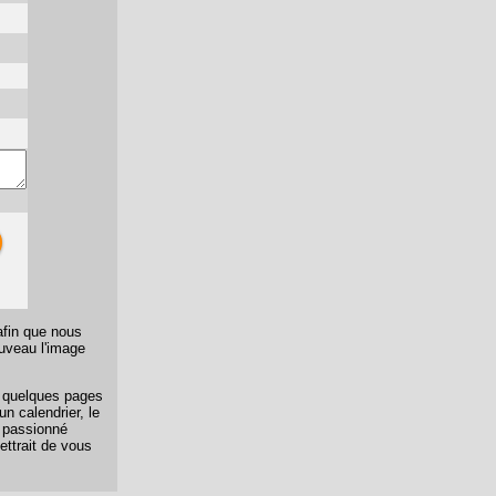
afin que nous
ouveau l'image
er quelques pages
n calendrier, le
n passionné
ettrait de vous