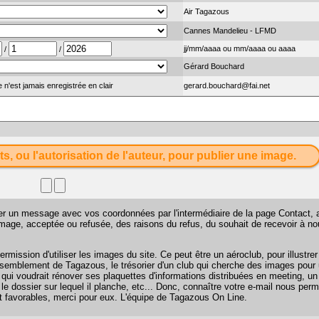
Air Tagazous
Cannes Mandelieu - LFMD
jj/mm/aaaa ou mm/aaaa ou aaaa
/
/
Gérard Bouchard
 n'est jamais enregistrée en clair
gerard.bouchard@fai.net
ts, ou l'autorisation de l'auteur, pour publier une image.
sser un message avec vos coordonnées par l'intermédiaire de la page
Contact
, 
 image, acceptée ou refusée, des raisons du refus, du souhait de recevoir à n
mission d'utiliser les images du site. Ce peut être un aéroclub, pour illustr
 rassemblement de Tagazous, le trésorier d'un club qui cherche des images pour u
 qui voudrait rénover ses plaquettes d'informations distribuées en meeting, u
 le dossier sur lequel il planche, etc... Donc, connaître votre e-mail nous perm
favorables, merci pour eux. L'équipe de Tagazous On Line.