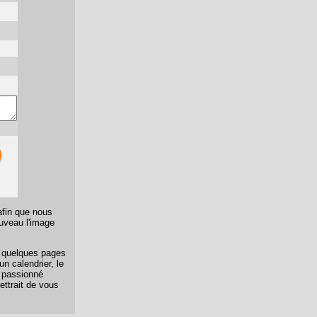
afin que nous
ouveau l'image
er quelques pages
n calendrier, le
n passionné
ettrait de vous