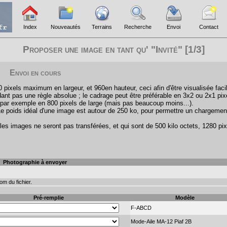
Index
Nouveautés
Terrains
Recherche
Envoi
Contact
Proposer une image en tant qu' "Invité" [1/3]
Envoi en cours
pixels maximum en largeur, et 960en hauteur, ceci afin d'être visualisée faci
ant pas une règle absolue ; le cadrage peut être préférable en 3x2 ou 2x1 pix
par exemple en 800 pixels de large (mais pas beaucoup moins...).
Le poids idéal d'une image est autour de 250 ko, pour permettre un chargemen
les images ne seront pas transférées, et qui sont de 500 kilo octets, 1280 pix
Photographie à envoyer
m du fichier.
Pré-remplie
Modèle
F-ABCD
Mode-Aile MA-12 Piaf 2B