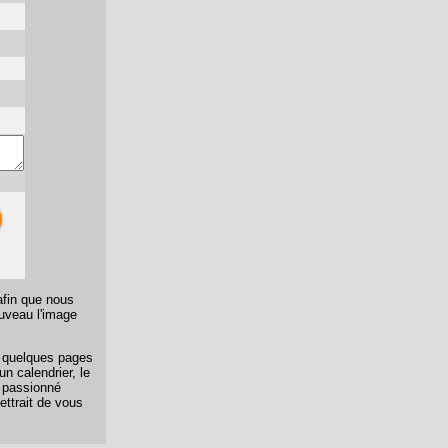
afin que nous
ouveau l'image
er quelques pages
n calendrier, le
n passionné
ettrait de vous