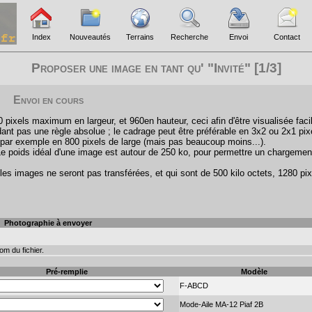
Index
Nouveautés
Terrains
Recherche
Envoi
Contact
Proposer une image en tant qu' "Invité" [1/3]
Envoi en cours
pixels maximum en largeur, et 960en hauteur, ceci afin d'être visualisée faci
ant pas une règle absolue ; le cadrage peut être préférable en 3x2 ou 2x1 pix
par exemple en 800 pixels de large (mais pas beaucoup moins...).
Le poids idéal d'une image est autour de 250 ko, pour permettre un chargemen
les images ne seront pas transférées, et qui sont de 500 kilo octets, 1280 pix
Photographie à envoyer
m du fichier.
Pré-remplie
Modèle
F-ABCD
Mode-Aile MA-12 Piaf 2B