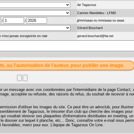
Air Tagazous
Cannes Mandelieu - LFMD
jj/mm/aaaa ou mm/aaaa ou aaaa
/
/
Gérard Bouchard
 n'est jamais enregistrée en clair
gerard.bouchard@fai.net
ts, ou l'autorisation de l'auteur, pour publier une image.
sser un message avec vos coordonnées par l'intermédiaire de la page
Contact
, 
 image, acceptée ou refusée, des raisons du refus, du souhait de recevoir à n
mission d'utiliser les images du site. Ce peut être un aéroclub, pour illustr
 rassemblement de Tagazous, le trésorier d'un club qui cherche des images pour u
 qui voudrait rénover ses plaquettes d'informations distribuées en meeting, u
 le dossier sur lequel il planche, etc... Donc, connaître votre e-mail nous perm
favorables, merci pour eux. L'équipe de Tagazous On Line.