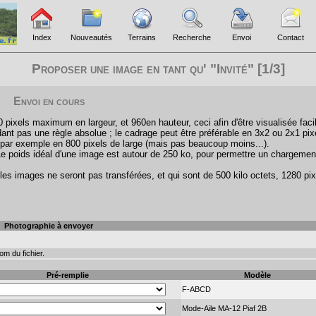
Index
Nouveautés
Terrains
Recherche
Envoi
Contact
Proposer une image en tant qu' "Invité" [1/3]
Envoi en cours
pixels maximum en largeur, et 960en hauteur, ceci afin d'être visualisée faci
ant pas une règle absolue ; le cadrage peut être préférable en 3x2 ou 2x1 pix
par exemple en 800 pixels de large (mais pas beaucoup moins...).
Le poids idéal d'une image est autour de 250 ko, pour permettre un chargemen
les images ne seront pas transférées, et qui sont de 500 kilo octets, 1280 pix
Photographie à envoyer
m du fichier.
Pré-remplie
Modèle
F-ABCD
Mode-Aile MA-12 Piaf 2B