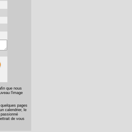
afin que nous
ouveau l'image
er quelques pages
n calendrier, le
n passionné
ettrait de vous