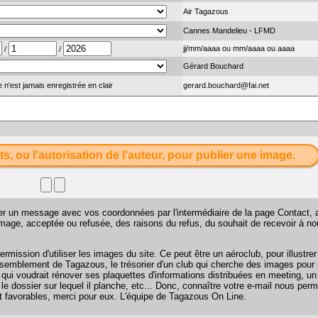
Air Tagazous
Cannes Mandelieu - LFMD
jj/mm/aaaa ou mm/aaaa ou aaaa
/
/
Gérard Bouchard
 n'est jamais enregistrée en clair
gerard.bouchard@fai.net
ts, ou l'autorisation de l'auteur, pour publier une image.
sser un message avec vos coordonnées par l'intermédiaire de la page
Contact
, 
 image, acceptée ou refusée, des raisons du refus, du souhait de recevoir à n
mission d'utiliser les images du site. Ce peut être un aéroclub, pour illustr
 rassemblement de Tagazous, le trésorier d'un club qui cherche des images pour u
 qui voudrait rénover ses plaquettes d'informations distribuées en meeting, u
 le dossier sur lequel il planche, etc... Donc, connaître votre e-mail nous perm
favorables, merci pour eux. L'équipe de Tagazous On Line.