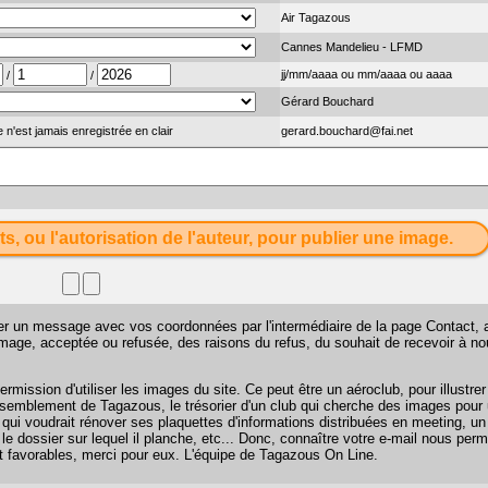
Air Tagazous
Cannes Mandelieu - LFMD
jj/mm/aaaa ou mm/aaaa ou aaaa
/
/
Gérard Bouchard
 n'est jamais enregistrée en clair
gerard.bouchard@fai.net
ts, ou l'autorisation de l'auteur, pour publier une image.
sser un message avec vos coordonnées par l'intermédiaire de la page
Contact
, 
 image, acceptée ou refusée, des raisons du refus, du souhait de recevoir à n
mission d'utiliser les images du site. Ce peut être un aéroclub, pour illustr
 rassemblement de Tagazous, le trésorier d'un club qui cherche des images pour u
 qui voudrait rénover ses plaquettes d'informations distribuées en meeting, u
 le dossier sur lequel il planche, etc... Donc, connaître votre e-mail nous perm
favorables, merci pour eux. L'équipe de Tagazous On Line.