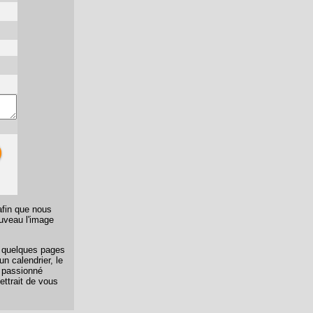
afin que nous
ouveau l'image
er quelques pages
n calendrier, le
n passionné
ettrait de vous