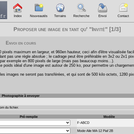
Index
Nouveautés
Terrains
Recherche
Envoi
Contact
Proposer une image en tant qu' "Invité" [1/3]
Envoi en cours
pixels maximum en largeur, et 960en hauteur, ceci afin d'être visualisée faci
ant pas une règle absolue ; le cadrage peut être préférable en 3x2 ou 2x1 pix
par exemple en 800 pixels de large (mais pas beaucoup moins...).
Le poids idéal d'une image est autour de 250 ko, pour permettre un chargemen
les images ne seront pas transférées, et qui sont de 500 kilo octets, 1280 pix
Photographie à envoyer
m du fichier.
Pré-remplie
Modèle
F-ABCD
Mode-Aile MA-12 Piaf 2B