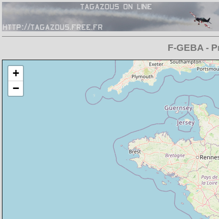
F-GEBA - Pi
Chargement de la carte en cours
+
−