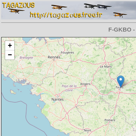
F-GKBO - 
Chargement de la carte en cours
+
−