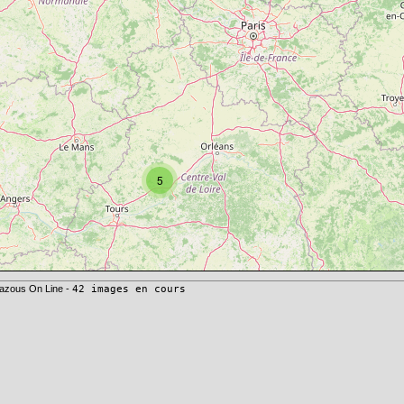
5
azous On Line -
42 images en cours