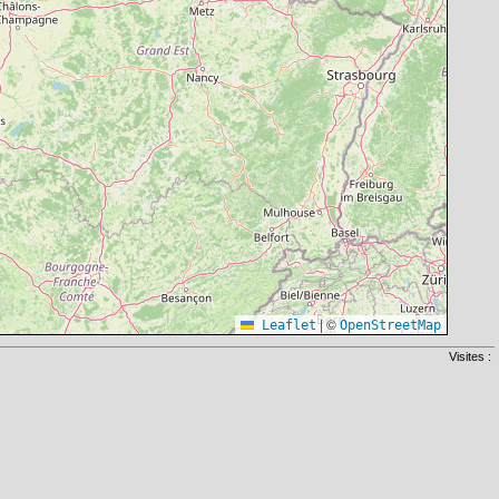
|
©
Leaflet
OpenStreetMap
Visites :