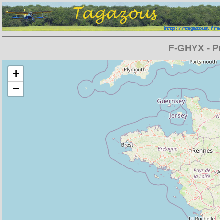
F-GHYX - Pi
Chargement de la carte en cours
+
−