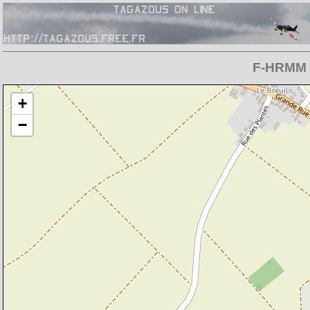
F-HRMM -
Chargement de la carte en cours
+
−