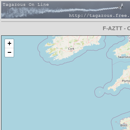
F-AZTT - C
Chargement de la carte en cours
+
−