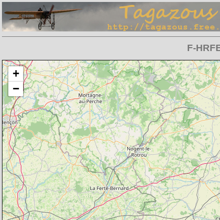
F-HRFE 
Chargement de la carte en cours
+
−