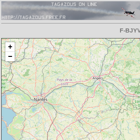
F-BJYV
Chargement de la carte en cours
+
−