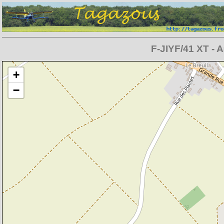
F-JIYF/41 XT - A
Chargement de la carte en cours
+
−