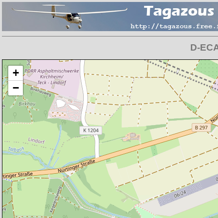
D-ECAS
Chargement de la carte en cours
+
−