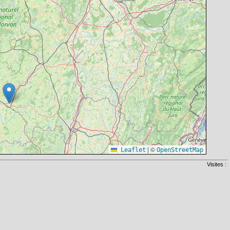
|
©
Leaflet
OpenStreetMap
Visites :