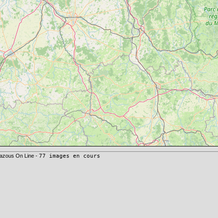
azous On Line -
77 images en cours