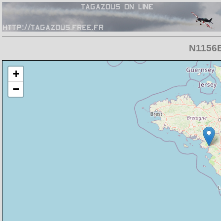
N1156B
Chargement de la carte en cours
+
−