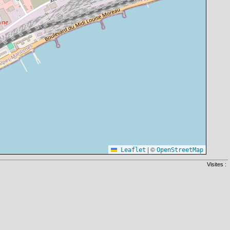
|
©
Leaflet
OpenStreetMap
Visites :